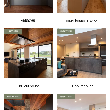
愉緑の家
court house HIRAYA
Chill out house
L.L court house