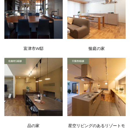
富津市W邸
愉庭の家
品の家
星空リビングのあるリゾートモ